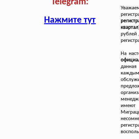
Telegram:
Уважае
регист
Нажмите тут
регистр
квартал
рублей 
регистр
На нас
официа
данная 
кажды
обслужи
предло
организ
менедже
имеют
Миграц
несомн
регистр
восполь