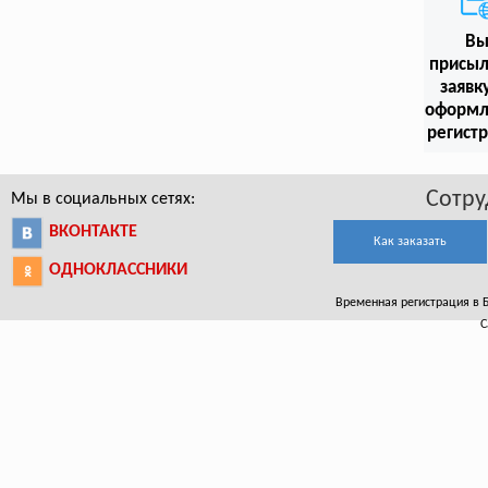
В
присыл
заявк
оформл
регист
Сотру
Мы в социальных сетях:
ВКОНТАКТЕ
Как заказать
ОДНОКЛАССНИКИ
Временная регистрация в Бу
С