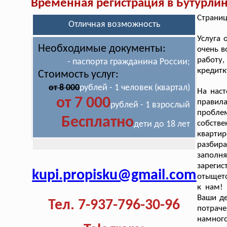
Временная регистрация в Бутурли
Страниц
Отличная возможность
Услуга
Необходимые документы:
очень в
работу
- паспорта гражданина России;
кредитк
Стоимость услуг:
от 8 000
рублей - 1 человек (квартал)
На наст
от 7 000
правил
рублей - 1 взрослый
пробле
Бесплатно
собстве
дети до 18 лет
квартир
разбир
заполн
зарегис
kupi.propisku@gmail.com
отыщетс
к нам!
Ваши де
Тел. 7-937-796-30-96
потраче
намного