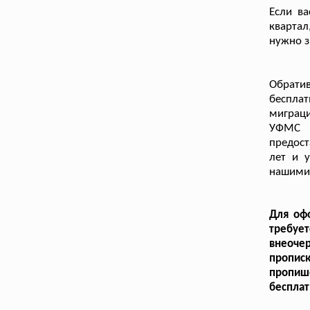
Если ва
квартал
нужно з
Обрати
беспла
миграци
УФМС Р
предос
лет и 
нашими 
Для оф
требует
внеоче
пропис
пропиш
бесплат